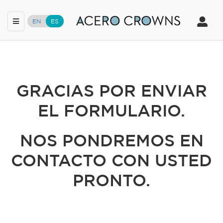
Toggle
Toggle
EN
ES
navigation
navigat
Skip
to
main
content
GRACIAS POR ENVIAR
EL FORMULARIO.
NOS PONDREMOS EN
CONTACTO CON USTED
PRONTO.